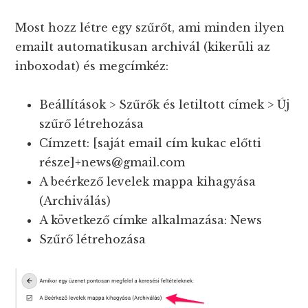
Most hozz létre egy szűrőt, ami minden ilyen
emailt automatikusan archivál (kikerüli az
inboxodat) és megcímkéz:
Beállítások > Szűrők és letiltott címek > Új
szűrő létrehozása
Címzett: [saját email cím kukac előtti
része]+news@gmail.com
A beérkező levelek mappa kihagyása
(Archiválás)
A következő címke alkalmazása: News
Szűrő létrehozása