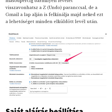
másodpercig bármilyen levelet
visszavonhatsz a Z (Undo) paranccsal, de a
Gmail a lap alján is felkínálja majd neked ezt
a lehetőséget minden elküldött levél után.
Saját aláírás beállítása