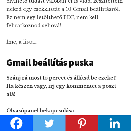
elvihető tudást valóban el is vidd, készítettem
neked egy csekklistát a 10 Gmail beállításról.
Ez nem egy letölthető PDF, nem kell
feliratkoznod sehová!
Íme, a lista…
Gmail beállítás puska
Szánj rá most 15 percet és állítsd be ezeket!
Ha készen vagy, írj egy kommentet a poszt
alá!
Olvasópanel bekapcsolása
Beállítások > Beérkező levelek >