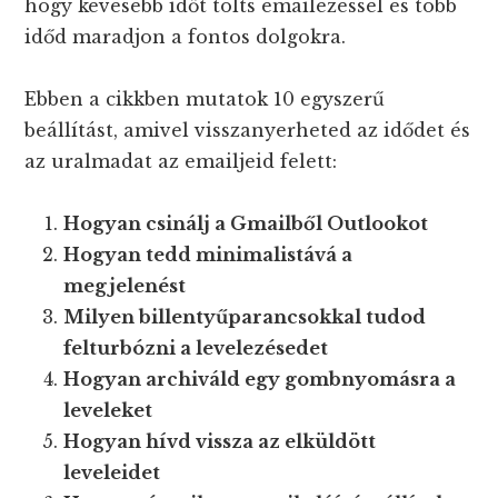
hogy kevesebb időt tölts emailezéssel és több
időd maradjon a fontos dolgokra.
Ebben a cikkben mutatok 10 egyszerű
beállítást, amivel visszanyerheted az idődet és
az uralmadat az emailjeid felett:
Hogyan csinálj a Gmailből Outlookot
Hogyan tedd minimalistává a
megjelenést
Milyen billentyűparancsokkal tudod
felturbózni a levelezésedet
Hogyan archiváld egy gombnyomásra a
leveleket
Hogyan hívd vissza az elküldött
leveleidet