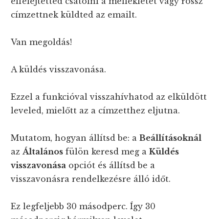
elfelejtetted csatolni a mellékletet vagy rossz
címzettnek küldted az emailt.
Van megoldás!
A küldés visszavonása.
Ezzel a funkcióval visszahívhatod az elküldött
leveled, mielőtt az a címzetthez eljutna.
Mutatom, hogyan állítsd be: a
Beállításoknál
az
Általános
fülön keresd meg a
Küldés
visszavonása
opciót és állítsd be a
visszavonásra rendelkezésre álló időt.
Ez legfeljebb 30 másodperc. Így 30