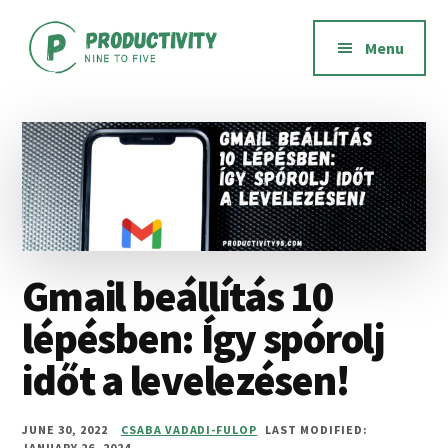
Additional
Skip
Skip
Skip
to
to
to
menu
Menu
main
primary
footer
content
sidebar
Productivity
Productivity
Nine
software,
to
methods,
Five
habits,
and
mindset
Gmail beállítás 10
lépésben: Így spórolj
időt a levelezésen!
JUNE 30, 2022
CSABA VADADI-FULOP
LAST MODIFIED:
JANUARY 26, 2024