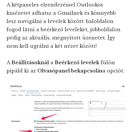
A kétpaneles elrendezéssel Outlookos
kinézetet adhatsz a Gmailnek és könnyebb
lesz navigálni a levelek között: baloldalon
fogod látni a beérkező leveleket, jobboldalon
pedig az aktuális, megnyitott üzenetet. Így
nem kell ugrálni a két nézet között!
A
Beállításoknál
a
Beérkező levelek
fülön
pipáld ki az
Olvasópanel bekapcsolás
a opciót.