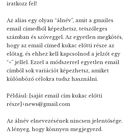
iratkozz fel!
Az alias egy olyan “álnév”, amit a gmailes
email címedből képezhetsz, tetszőleges
számban és szöveggel. Az egyetlen megkötés,
hogy az email címed kukac előtti része az
előtag, és ehhez kell kapcsolnod a jelzőt egy
“+” jellel. Ezzel a módszerrel egyetlen email
címből sok variációt képezhetsz, amiket
különböző célokra tudsz használni.
Például: [saját email cím kukac előtti
része]+news@gmail.com
Az álnév elnevezésének nincsen jelentősége.
A lényeg, hogy könnyen megjegyezd.